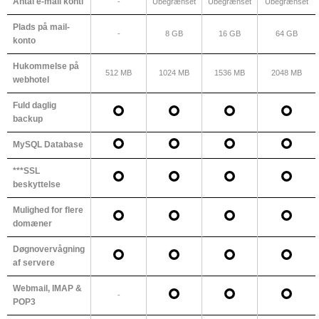
Antal e-mail konti
-
Ubegrænset
Ubegrænset
Ubegrænset
Plads på mail-
-
8 GB
16 GB
64 GB
konto
Hukommelse på
512 MB
1024 MB
1536 MB
2048 MB
webhotel
Fuld daglig
backup
MySQL Database
***SSL
beskyttelse
Mulighed for flere
domæner
Døgnovervågning
af servere
Webmail, IMAP &
-
POP3