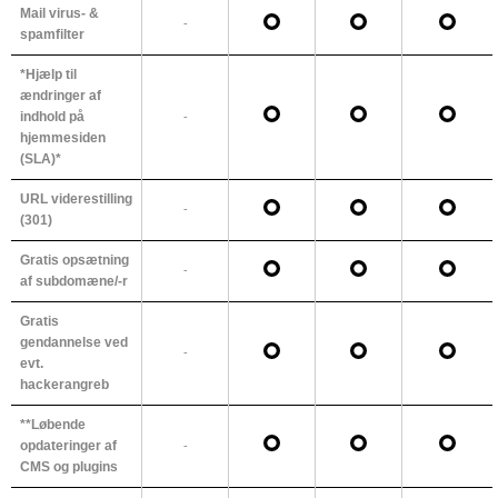
Mail virus- &
-
spamfilter
*Hjælp til
ændringer af
indhold på
-
hjemmesiden
(SLA)*
URL viderestilling
-
(301)
Gratis opsætning
-
af subdomæne/-r
Gratis
gendannelse ved
-
evt.
hackerangreb
**Løbende
opdateringer af
-
CMS og plugins