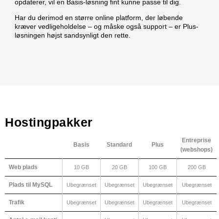
opdaterer, vil en Basis-løsning fint kunne passe til dig.
Har du derimod en større online platform, der løbende
kræver vedligeholdelse – og måske også support – er Plus-
løsningen højst sandsynligt den rette.
Hostingpakker
Entreprise
Basis
Standard
Plus
(webshops)
Web plads
10 GB
20 GB
100 GB
200 GB
Plads til MySQL
Ubegrænset
Ubegrænset
Ubegrænset
Ubegrænset
Trafik
Ubegrænset
Ubegrænset
Ubegrænset
Ubegrænset