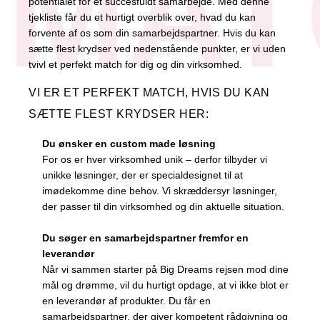
MAT
potentialet for et succesfuldt samarbejde. Med denne
tjekliste får du et hurtigt overblik over, hvad du kan
forvente af os som din samarbejdspartner. Hvis du kan
sætte flest krydser ved nedenstående punkter, er vi uden
tvivl et perfekt match for dig og din virksomhed.
VI ER ET PERFEKT MATCH, HVIS DU KAN
SÆTTE FLEST KRYDSER HER:
Du ønsker en custom made løsning
For os er hver virksomhed unik – derfor tilbyder vi
unikke løsninger, der er specialdesignet til at
imødekomme dine behov. Vi skræddersyr løsninger,
der passer til din virksomhed og din aktuelle situation.
Du søger en samarbejdspartner fremfor en
leverandør
Når vi sammen starter på Big Dreams rejsen mod dine
mål og drømme, vil du hurtigt opdage, at vi ikke blot er
en leverandør af produkter. Du får en
samarbejdspartner, der giver kompetent rådgivning og