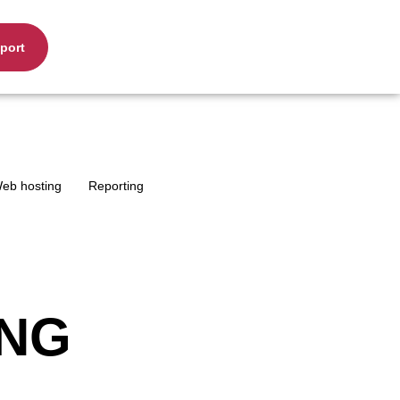
port
eb hosting
Reporting
ING