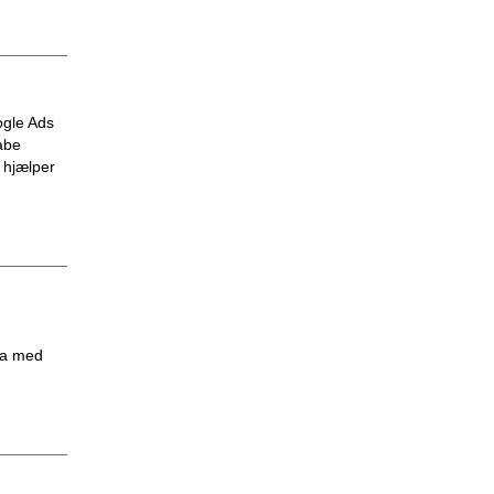
ogle Ads
abe
 hjælper
ta med