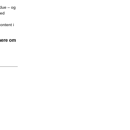
ndue – og
med
ontent i
ere om