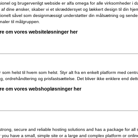
sionel og brugervenligt webside er alfa omega for alle virksomheder i d
af dine ønsker, skaber vi et skræddersyet og lækkert design til din hj
ionelt såvel som designmæssigt understøtter din målsætning og sender
gnaler til målgruppen.
e om vores websiteløsninger her
 som helst til hvem som helst. Styr alt fra en enkelt platform med centra
g, ordrehåndtering og prisfastsættelse. Det bliver ikke enklere end dett
e om vores webshopløsninger her
strong, secure and reliable hosting solutions and has a package for all 
 you have a small, simple site or a large and complex platform or onlin