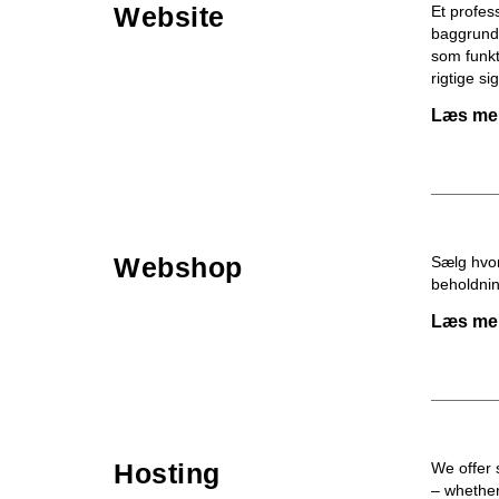
Website
Et profes
baggrund 
som funkt
rigtige si
Læs mer
Webshop
Sælg hvor
beholdnin
Læs mer
Hosting
We offer 
– whether