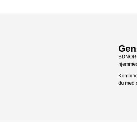
Genn
BDNORDIC
hjemmesi
Kombiner
du med o