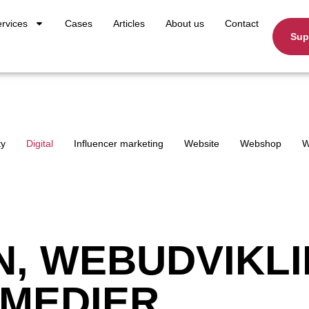
rvices
Cases
Articles
About us
Contact
Sup
ty
Digital
Influencer marketing
Website
Webshop
W
, WEBUDVIKL
 MEDIER