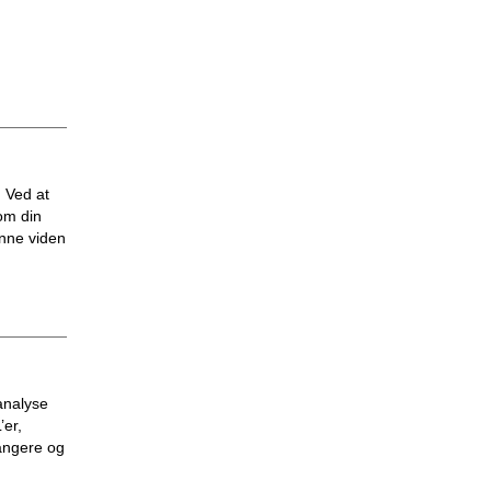
. Ved at
om din
enne viden
analyse
’er,
rangere og