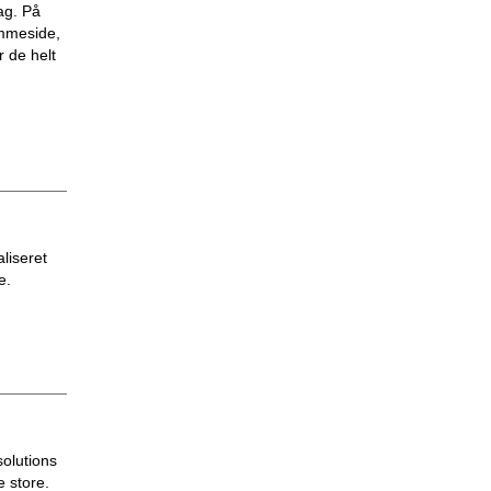
ag. På
emmeside,
 de helt
liseret
e.
solutions
e store.