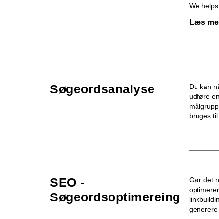
We helps,
Læs mer
Søgeordsanalyse
Du kan nå
udføre en
målgruppe
bruges til
SEO -
Gør det n
optimerer
Søgeordsoptimereing
linkbuild
generere 