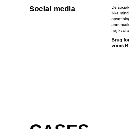
Social media
De social
ikke mind
opsætning
annonceko
høj kvalit
Brug fo
vores 