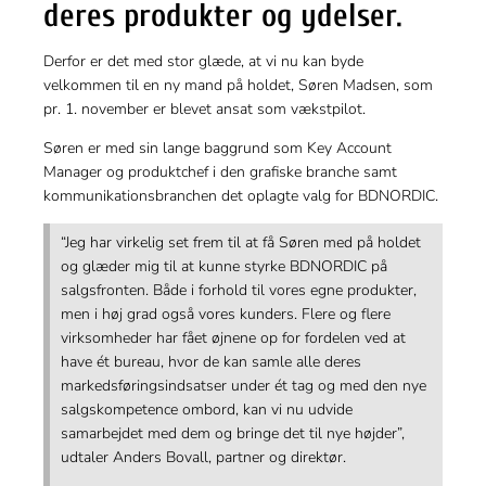
deres produkter og ydelser.
Derfor er det med stor glæde, at vi nu kan byde
velkommen til en ny mand på holdet, Søren Madsen, som
pr. 1. november er blevet ansat som vækstpilot.
Søren er med sin lange baggrund som Key Account
Manager og produktchef i den grafiske branche samt
kommunikationsbranchen det oplagte valg for BDNORDIC.
“Jeg har virkelig set frem til at få Søren med på holdet
og glæder mig til at kunne styrke BDNORDIC på
salgsfronten. Både i forhold til vores egne produkter,
men i høj grad også vores kunders. Flere og flere
virksomheder har fået øjnene op for fordelen ved at
have ét bureau, hvor de kan samle alle deres
markedsføringsindsatser under ét tag og med den nye
salgskompetence ombord, kan vi nu udvide
samarbejdet med dem og bringe det til nye højder”,
udtaler Anders Bovall, partner og direktør.